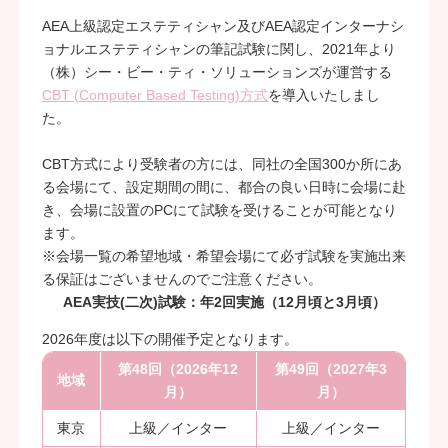
AEA上級認定エステティシャン及びAEA認定インターナシ
ョナルエステティシャンの筆記試験に関し、2021年より
（株）シー・ビー・ティ・ソリューションズが運営する
CBT (Computer Based Testing)方式
を導入いたしまし
た。
CBT方式により受験者の方には、同社の全国300か所にあ
る会場にて、設定期間の間に、都合の良い日時に会場に赴
き、会場に設置のPCにて試験を受けることが可能となり
ます。
※会場一覧の希望地域・希望会場にて必ず試験を実施出来
る保証はございませんのでご注意ください。
AEA実技(二次)試験：年2回実施（12月頃と3月頃）
2026年度は以下の開催予定となります。
第48回（2026年12
第49回（2027年3
地域
月）
月）
東京
上級／インター
上級／インター