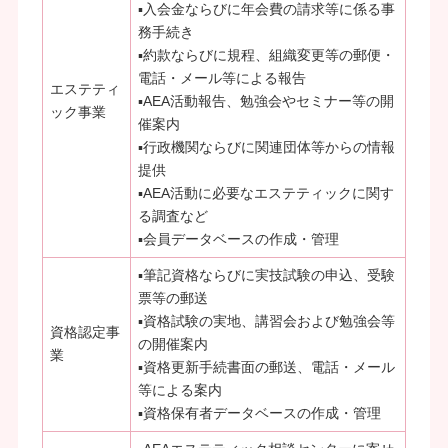
▪入会金ならびに年会費の請求等に係る事
務手続き
▪約款ならびに規程、組織変更等の郵便・
電話・メール等による報告
エステティ
▪AEA活動報告、勉強会やセミナー等の開
ック事業
催案内
▪行政機関ならびに関連団体等からの情報
提供
▪AEA活動に必要なエステティックに関す
る調査など
▪会員データベースの作成・管理
▪筆記資格ならびに実技試験の申込、受験
票等の郵送
▪資格試験の実地、講習会および勉強会等
資格認定事
の開催案内
業
▪資格更新手続書面の郵送、電話・メール
等による案内
▪資格保有者データベースの作成・管理