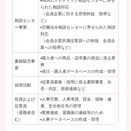
▪AEAエステティック相談センターに寄せ
られた相談対応
（会員企業に対する苦情斡旋、指導な
相談センタ
ど）
ー事業
▪労働法令相談センターに寄せられた相談
対応
（会員企業所属従業員への斡旋、会員企
業への指導など）
▪購入者への商品・請求書の発送に係る業
書籍販売事
務
業
▪発注・購入者データベースの作成・管理
▪従業員募集・採用に係る書類審査、合
採用活動
否・内定、面接連絡など
役員および
▪人事労務、人事考課、賃金、保険・健
従業員
康、安全衛生等の管理
（退職者含
▪業務連絡、退職後の連絡等のため
む）
▪人事データベースの作成・管理