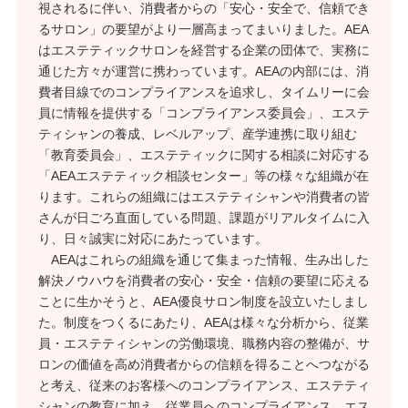
視されるに伴い、消費者からの「安心・安全で、信頼でき
るサロン」の要望がより一層高まってまいりました。AEA
はエステティックサロンを経営する企業の団体で、実務に
通じた方々が運営に携わっています。AEAの内部には、消
費者目線でのコンプライアンスを追求し、タイムリーに会
員に情報を提供する「コンプライアンス委員会」、エステ
ティシャンの養成、レベルアップ、産学連携に取り組む
「教育委員会」、エステティックに関する相談に対応する
「AEAエステティック相談センター」等の様々な組織が在
ります。これらの組織にはエステティシャンや消費者の皆
さんが日ごろ直面している問題、課題がリアルタイムに入
り、日々誠実に対応にあたっています。
AEAはこれらの組織を通じて集まった情報、生み出した
解決ノウハウを消費者の安心・安全・信頼の要望に応える
ことに生かそうと、AEA優良サロン制度を設立いたしまし
た。制度をつくるにあたり、AEAは様々な分析から、従業
員・エステティシャンの労働環境、職務内容の整備が、サ
ロンの価値を高め消費者からの信頼を得ることへつながる
と考え、従来のお客様へのコンプライアンス、エステティ
シャンの教育に加え、従業員へのコンプライアンス、エス